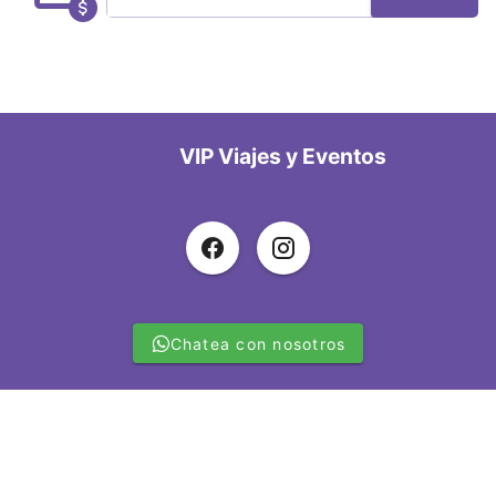
VIP Viajes y Eventos
Enviar un mensaje
¡Hola! Bienvenido a VIP Viajes y Eventos. Si
necesitas ayuda, estoy disponible para más
información vía Whatsapp
Chatea con nosotros
Hola, necesito hablar con un asistente