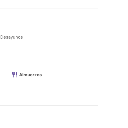
Desayunos
Almuerzos
Enviar un mensaje
¡Hola! Bienvenido a VIP Viajes y Eventos. Si
necesitas ayuda, estoy disponible para más