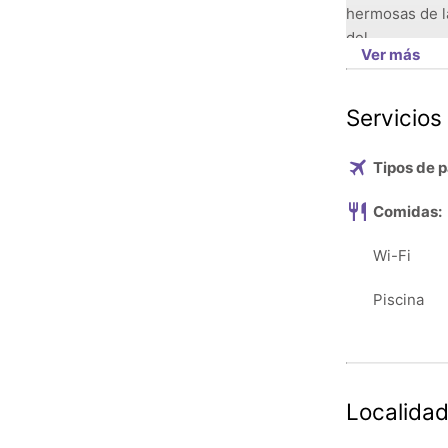
hermosas de l
del
Ver más
aeropuerto de
conservado
su herencia co
Servicios
primera catedr
viaje de
Tipos de p
un día a esta 
polvo,
Comidas:
donde las play
su
Wi-Fi
catamarán.
Piscina
Localidad